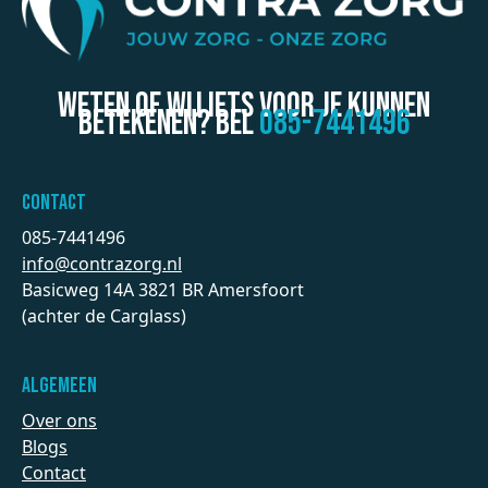
Weten of wij iets voor je kunnen
betekenen? BEL
085-7441496
Contact
085-7441496
info@contrazorg.nl
Basicweg 14A 3821 BR Amersfoort
(achter de Carglass)
Algemeen
Over ons
Blogs
Contact