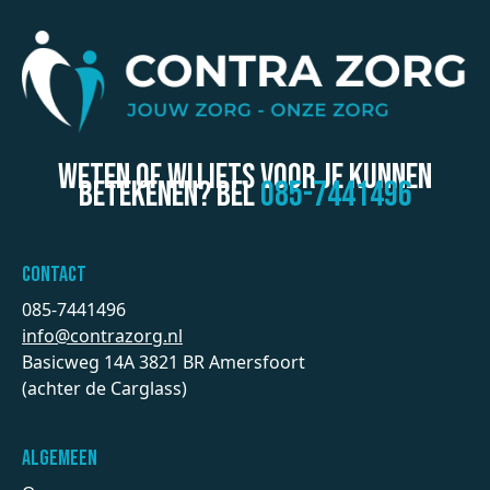
Weten of wij iets voor je kunnen
betekenen? BEL
085-7441496
Contact
085-7441496
info@contrazorg.nl
Basicweg 14A 3821 BR Amersfoort
(achter de Carglass)
Algemeen