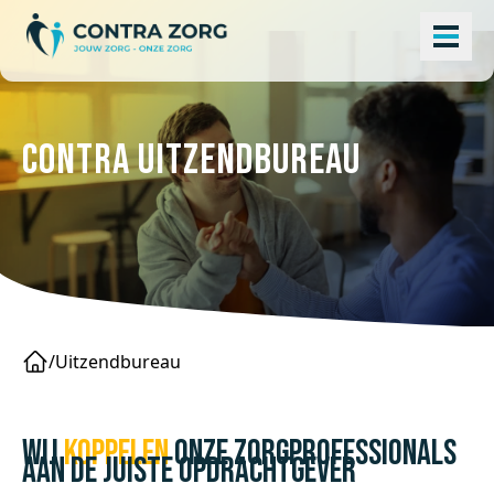
Contra Uitzendbureau
/
Uitzendbureau
Wij
koppelen
onze zorgprofessionals
aan de juiste opdrachtgever